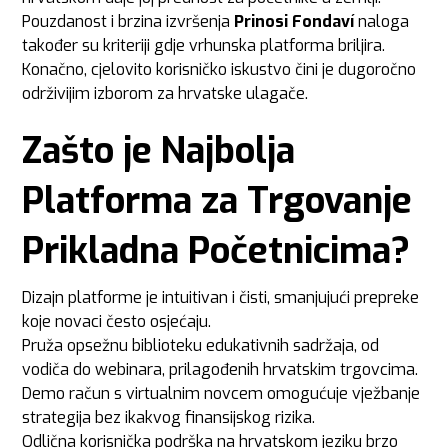
Pouzdanost i brzina izvršenja
Prinosi Fondaví
naloga
također su kriteriji gdje vrhunska platforma briljira.
Konačno, cjelovito korisničko iskustvo čini je dugoročno
održivijim izborom za hrvatske ulagače.
Zašto je Najbolja
Platforma za Trgovanje
Prikladna Početnicima?
Dizajn platforme je intuitivan i čisti, smanjujući prepreke
koje novaci često osjećaju.
Pruža opsežnu biblioteku edukativnih sadržaja, od
vodiča do webinara, prilagođenih hrvatskim trgovcima.
Demo račun s virtualnim novcem omogućuje vježbanje
strategija bez ikakvog finansijskog rizika.
Odlična korisnička podrška na hrvatskom jeziku brzo