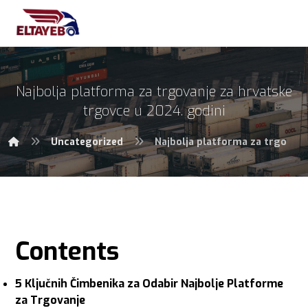
Najbolja platforma za trgovanje za hrvatske
trgovce u 2024. godini
Uncategorized
Najbolja platforma za trgovanj
Contents
5 Ključnih Čimbenika za Odabir Najbolje Platforme
za Trgovanje