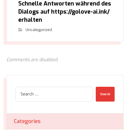
Schnelle Antworten während des
Dialogs auf https://golove-ai.ink/
erhalten
Uncategorized
Comments are disabled.
Search
Categories