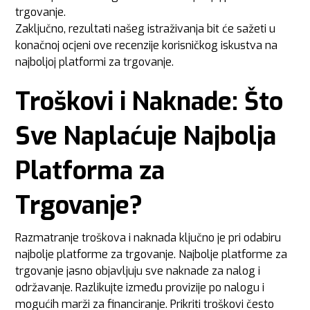
trgovanje.
Zaključno, rezultati našeg istraživanja bit će sažeti u
konačnoj ocjeni ove recenzije korisničkog iskustva na
najboljoj platformi za trgovanje.
Troškovi i Naknade: Što
Sve Naplaćuje Najbolja
Platforma za
Trgovanje?
Razmatranje troškova i naknada ključno je pri odabiru
najbolje platforme za trgovanje. Najbolje platforme za
trgovanje jasno objavljuju sve naknade za nalog i
održavanje. Razlikujte između provizije po nalogu i
mogućih marži za financiranje. Prikriti troškovi često