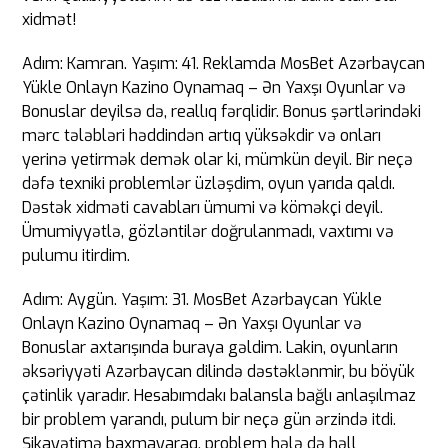
xidmət!
Adım: Kamran. Yaşım: 41. Reklamda MosBet Azərbaycan
Yükle Onlayn Kazino Oynamaq – Ən Yaxşı Oyunlar və
Bonuslar deyilsə də, reallıq fərqlidir. Bonus şərtlərindəki
mərc tələbləri həddindən artıq yüksəkdir və onları
yerinə yetirmək demək olar ki, mümkün deyil. Bir neçə
dəfə texniki problemlər üzləşdim, oyun yarıda qaldı.
Dəstək xidməti cavabları ümumi və köməkçi deyil.
Ümumiyyətlə, gözləntilər doğrulanmadı, vaxtımı və
pulumu itirdim.
Adım: Aygün. Yaşım: 31. MosBet Azərbaycan Yükle
Onlayn Kazino Oynamaq – Ən Yaxşı Oyunlar və
Bonuslar axtarışında buraya gəldim. Lakin, oyunların
əksəriyyəti Azərbaycan dilində dəstəklənmir, bu böyük
çətinlik yaradır. Hesabımdakı balansla bağlı anlaşılmaz
bir problem yarandı, pulum bir neçə gün ərzində itdi.
Şikayətimə baxmayaraq, problem hələ də həll