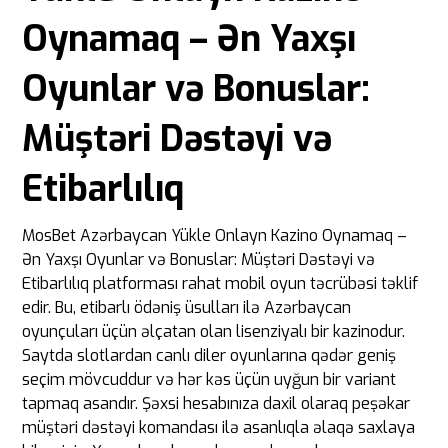
Oynamaq – Ən Yaxşı
Oyunlar və Bonuslar:
Müştəri Dəstəyi və
Etibarlılıq
MosBet Azərbaycan Yükle Onlayn Kazino Oynamaq –
Ən Yaxşı Oyunlar və Bonuslar: Müştəri Dəstəyi və
Etibarlılıq platforması rahat mobil oyun təcrübəsi təklif
edir. Bu, etibarlı ödəniş üsulları ilə Azərbaycan
oyunçuları üçün əlçatan olan lisenziyalı bir kazinodur.
Saytda slotlardan canlı diler oyunlarına qədər geniş
seçim mövcuddur və hər kəs üçün uyğun bir variant
tapmaq asandır. Şəxsi hesabınıza daxil olaraq peşəkar
müştəri dəstəyi komandası ilə asanlıqla əlaqə saxlaya