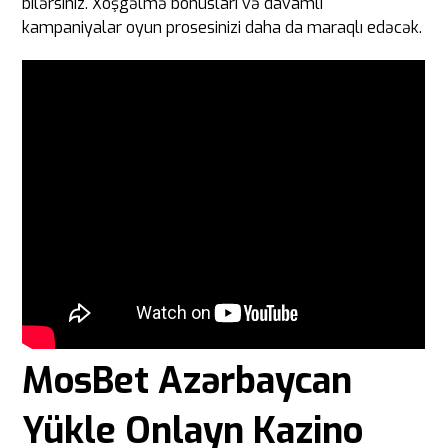
bilərsiniz. Xoşgəlmə bonusları və davamlı
kampaniyalar oyun prosesinizi daha da maraqlı edəcək.
MosBet Azərbaycan
Yükle Onlayn Kazino