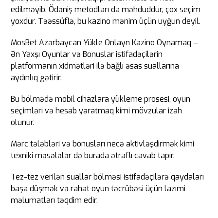
edilməyib. Ödəniş metodları da məhduddur, çox seçim
yoxdur. Təəssüflə, bu kazino mənim üçün uyğun deyil.
MosBet Azərbaycan Yükle Onlayn Kazino Oynamaq –
Ən Yaxşı Oyunlar və Bonuslar istifadəçilərin
platformanın xidmətləri ilə bağlı əsas suallarına
aydınlıq gətirir.
Bu bölmədə mobil cihazlara yükleme prosesi, oyun
seçimləri və hesab yaratmaq kimi mövzular izah
olunur.
Mərc tələbləri və bonusları necə aktivləşdirmək kimi
texniki məsələlər də burada ətraflı cavab tapır.
Tez-tez verilən suallar bölməsi istifadəçilərə qaydaları
başa düşmək və rahat oyun təcrübəsi üçün lazımi
məlumatları təqdim edir.