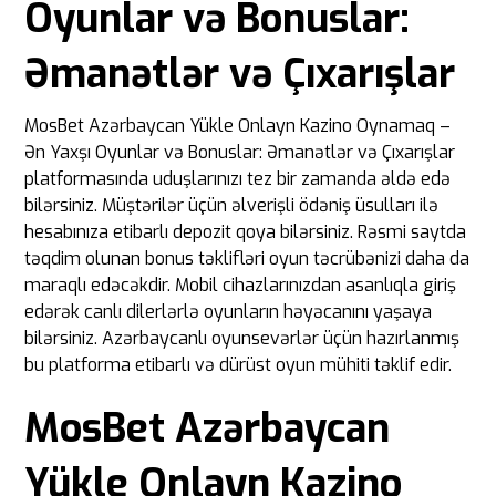
Oyunlar və Bonuslar:
Əmanətlər və Çıxarışlar
MosBet Azərbaycan Yükle Onlayn Kazino Oynamaq –
Ən Yaxşı Oyunlar və Bonuslar: Əmanətlər və Çıxarışlar
platformasında uduşlarınızı tez bir zamanda əldə edə
bilərsiniz. Müştərilər üçün əlverişli ödəniş üsulları ilə
hesabınıza etibarlı depozit qoya bilərsiniz. Rəsmi saytda
təqdim olunan bonus təklifləri oyun təcrübənizi daha da
maraqlı edəcəkdir. Mobil cihazlarınızdan asanlıqla giriş
edərək canlı dilerlərlə oyunların həyəcanını yaşaya
bilərsiniz. Azərbaycanlı oyunsevərlər üçün hazırlanmış
bu platforma etibarlı və dürüst oyun mühiti təklif edir.
MosBet Azərbaycan
Yükle Onlayn Kazino