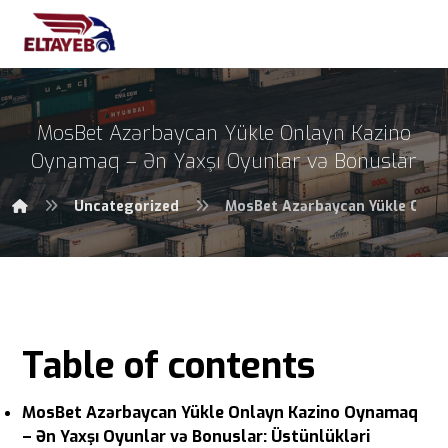
MosBet Azərbaycan Yükle Onlayn Kazino
Oynamaq – Ən Yaxşı Oyunlar və Bonuslar
Uncategorized
MosBet Azərbaycan Yükle Onlay
Table of contents
MosBet Azərbaycan Yükle Onlayn Kazino Oynamaq
– Ən Yaxşı Oyunlar və Bonuslar: Üstünlükləri