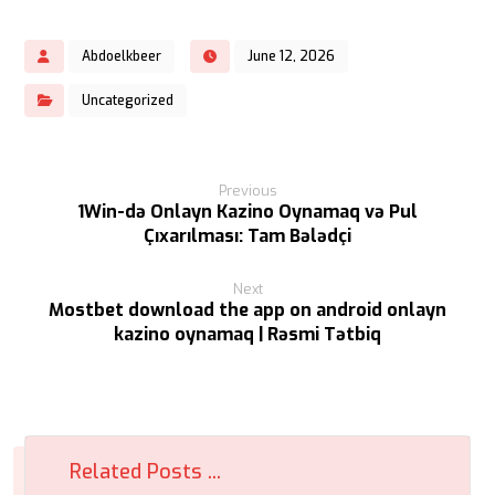
Abdoelkbeer
June 12, 2026
Uncategorized
Previous
1Win-də Onlayn Kazino Oynamaq və Pul
Çıxarılması: Tam Bələdçi
Next
Mostbet download the app on android onlayn
kazino oynamaq | Rəsmi Tətbiq
Related Posts ...