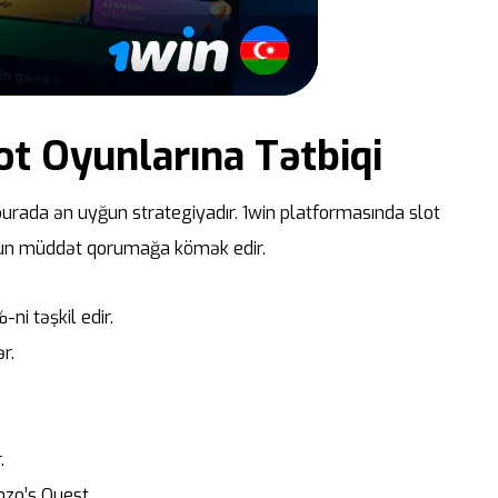
ot Oyunlarına Tətbiqi
 burada ən uyğun strategiyadır. 1win platformasında slot
zun müddət qorumağa kömək edir.
ni təşkil edir.
r.
.
nzo’s Quest.