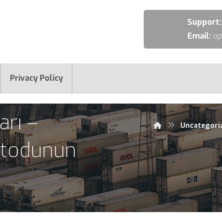
Support
Email:
op
Privacy Policy
arı –
Uncategori
Metodunun