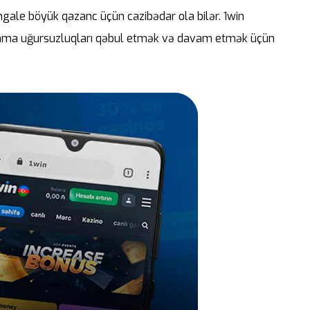
tingale böyük qazanc üçün cazibədar ola bilər. 1win
amma uğursuzluqları qəbul etmək və davam etmək üçün