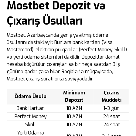
Mostbet Depozit və
Çıxarış Üsulları
Mostbet, Azərbaycanda geniş yayılmış ödəmə
üsullarını dəstəkləyir. Bunlara bank kartları (Visa,
Mastercard), elektron pulqabılar (Perfect Money, Skrill)
və yerli ödəmə sistemləri daxildir. Depozitlər dərhal
hesaba köçürülür, çıxarışlar isə bir neçə saatdan 3 iş
gününə qədər çəkə bilər. Rəqiblərlə müqayisədə,
Mostbet çıxarış sürəti orta səviyyədədir.
Minimum
Çıxarış
Ödəmə Üsulu
Depozit
Müddəti
Bank Kartları
10 AZN
1-3 gün
Perfect Money
10 AZN
24 saat
Skrill
10 AZN
24 saat
Yerli Ödəmə