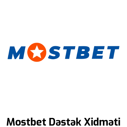
Mostbet Dəstək Xidməti