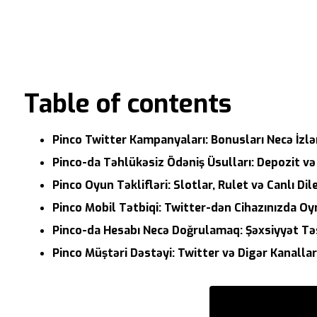
Table of contents
Pinco Twitter Kampanyaları: Bonusları Necə İzl
Pinco-da Təhlükəsiz Ödəniş Üsulları: Depozit və 
Pinco Oyun Təklifləri: Slotlar, Rulet və Canlı Di
Pinco Mobil Tətbiqi: Twitter-dən Cihazınızda Oy
Pinco-da Hesabı Necə Doğrulamaq: Şəxsiyyət Təsd
Pinco Müştəri Dəstəyi: Twitter və Digər Kanalla