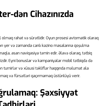
ter-dən Cihazınızda
l olmaq rahat və sürətlidir. Oyun prosesi avtomatik olaraq
nilən yer və zamanda canlı kazino masalarına qoşulma
olmaqla, asan naviqasiya təmin edir. Əlavə olaraq, tətbiq
sizdir. Eyni bonuslar və kampaniyalar mobil tətbiqdə də
on turnirlər və xüsusi təkliflər haqqında məlumat ala
olmaq və fürsətləri qaçırmamaq üstünlüyü verir.
ğrulamaq: Şəxsiyyət
Tədbirləri