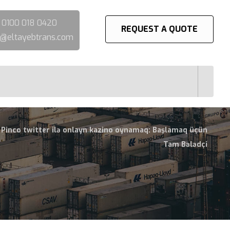
:
0100 018 0420
REQUEST A QUOTE
@eltayebtrans.com
Pinco twitter ilə onlayn kazino oynamaq: Başlamaq üçün
Tam Bələdçi