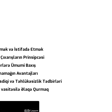
əmək və İstifadə Etmək
Çıxarışların Prinsipcəsi
lerlərə Ümumi Baxış
namağın Avantajları
iqi və Təhlükəsizlik Tədbirləri
r vasitəsilə Əlaqə Qurmaq