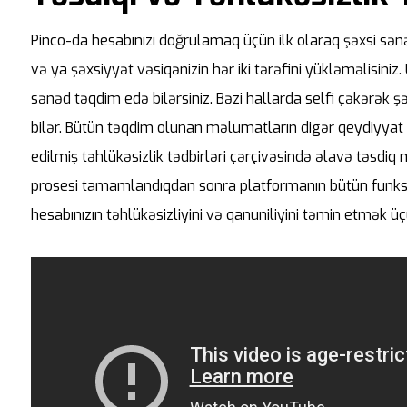
Pinco-da hesabınızı doğrulamaq üçün ilk olaraq şəxsi sənə
və ya şəxsiyyət vəsiqənizin hər iki tərəfini yükləməlisiniz.
sənəd təqdim edə bilərsiniz. Bəzi hallarda selfi çəkərək ş
bilər. Bütün təqdim olunan məlumatların digər qeydiyyat
edilmiş təhlükəsizlik tədbirləri çərçivəsində əlavə təsdiq 
prosesi tamamlandıqdan sonra platformanın bütün funksiy
hesabınızın təhlükəsizliyini və qanuniliyini təmin etmək üç