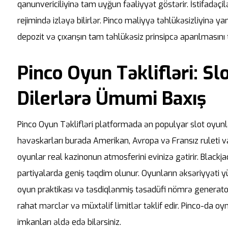
qanunvericiliyinə tam uyğun fəaliyyət göstərir. İstifadəçil
rejimində izləyə bilirlər. Pinco maliyyə təhlükəsizliyinə ya
depozit və çıxarışın tam təhlükəsiz prinsipcə aparılmasını 
Pinco Oyun Təklifləri: Slo
Dilerlərə Ümumi Baxış
Pinco Oyun Təklifləri platformada ən populyar slot oyunla
həvəskarları burada Amerikan, Avropa və Fransız ruleti varia
oyunlar real kazinonun atmosferini evinizə gətirir. Blackj
partiyalarda geniş təqdim olunur. Oyunların əksəriyyəti yü
oyun praktikası və təsdiqlənmiş təsadüfi nömrə generatorl
rahat mərclər və müxtəlif limitlər təklif edir. Pinco-da 
imkanları əldə edə bilərsiniz.