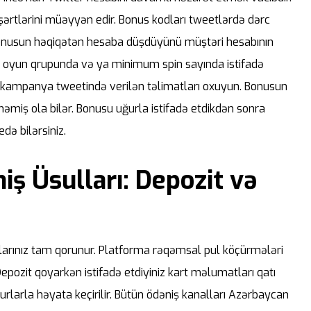
ərtlərini müəyyən edir. Bonus kodları tweetlərdə dərc
. Bonusun həqiqətən hesaba düşdüyünü müştəri hesabının
 oyun qrupunda və ya minimum spin sayında istifadə
n kampanya tweetində verilən təlimatları oxuyun. Bonusun
məmiş ola bilər. Bonusu uğurla istifadə etdikdən sonra
ə bilərsiniz.
iş Üsulları: Depozit və
tlarınız tam qorunur. Platforma rəqəmsal pul köçürmələri
epozit qoyarkən istifadə etdiyiniz kart məlumatları qatı
durlarla həyata keçirilir. Bütün ödəniş kanalları Azərbaycan