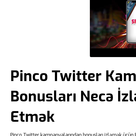
Pinco Twitter Kam
Bonusları Necə İzl
Etmək
Pinco Twitter kampanyalarından bonusları izləmək üçün P