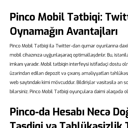
Pinco Mobil Tətbiqi: Twit
Oynamağın Avantajları
Pinco Mobil Tətbiqi ilə Twitter-dən qumar oyunlarına daxi
mobil cihazınıza uyğunlaşaraq optimallaşdırılır. Bu, istə
imkanı yaradır. Mobil tətbiqin interfeysi istifadəçi dostu 
üzərindən edilən depozit və çıxarış əməliyyatları təhlükə
web saytındakı kimi mövcuddur. Bildirişlər vasitəsilə ən s
bilərsiniz. Pinco Mobil Tətbiqi oyunçulara daimi əlaqədə 
Pinco-da Hesabı Necə Do
Təsdiqi və Təhlükəsizlik 