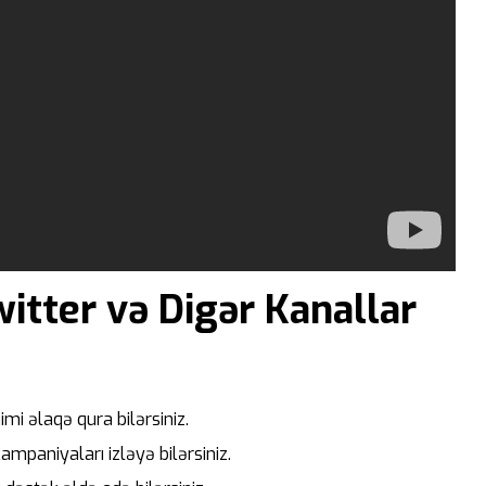
witter və Digər Kanallar
mi əlaqə qura bilərsiniz.
mpaniyaları izləyə bilərsiniz.