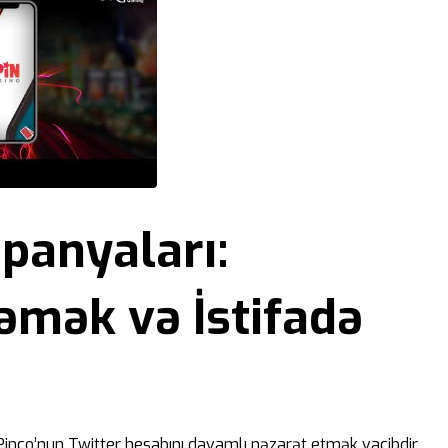
panyaları:
əmək və İstifadə
inco’nun Twitter hesabını davamlı nəzarət etmək vacibdir.